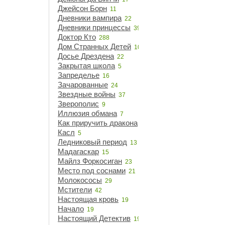
Джейсон Борн
11
Дневники вампира
22
Дневники принцессы
39
Доктор Кто
288
Дом Странных Детей
10
Досье Дрездена
22
Закрытая школа
5
Запределье
16
Зачарованные
24
Звездные войны
37
Зверополис
9
Иллюзия обмана
7
Как приручить дракона
14
Касл
5
Ледниковый период
13
Мадагаскар
15
Майлз Форкосиган
23
Место под соснами
21
Молокососы
29
Мстители
42
Настоящая кровь
19
Начало
19
Настоящий Детектив
19