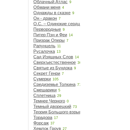
Облачный Атлас
9
Обмани меня
4
Однажды в сказке
9
Он - дракон
7
О.С. – Одинокие сердца
21
Первородные
9
Питер Пэн и Феи
14
Призрак Оперы
7
Рапунцель
11
Русалочка
13
Сад Изящных Слов
14
Сверхъестественное
36
Святые из Бундока
9
Секрет Генри
7
Сумерки
105
Средиземье Толкина
77
Смешарики
5
Сплетница
29
Темнее Черного
0
Темный дворецкий
73
Теория Большого взрыва
14
Торадора
17
Форсаж
37
Хемлок Гроув
27