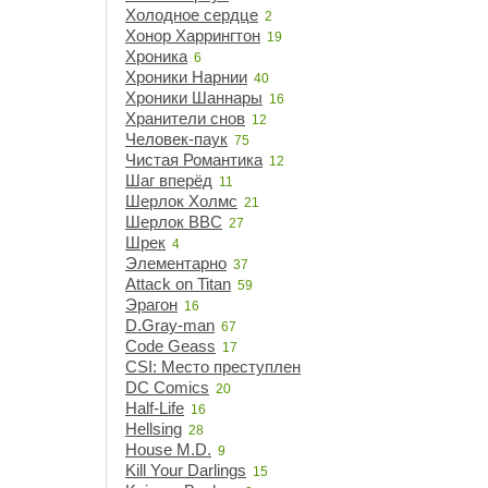
Холодное сердце
2
Хонор Харрингтон
19
Хроника
6
Хроники Нарнии
40
Хроники Шаннары
16
Хранители снов
12
Человек-паук
75
Чистая Романтика
12
Шаг вперёд
11
Шерлок Холмс
21
Шерлок BBC
27
Шрек
4
Элементарно
37
Attack on Titan
59
Эрагон
16
D.Gray-man
67
Code Geass
17
CSI: Место преступления
15
DC Comics
20
Half-Life
16
Hellsing
28
House M.D.
9
Kill Your Darlings
15