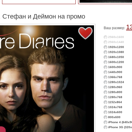
, Стефан и Деймон на промо
1
Ваш размер:
2560x1600
2560x1440
1920x1200
1920x1080
1680x1050
1600x1200
1600x900
1440x900
1366x768
1280x1024
1280x960
1280x800
1280x768
1152x864
1024x768
1024x600
800x600
iPhone 4 (640x9
iPhone 3G (320x