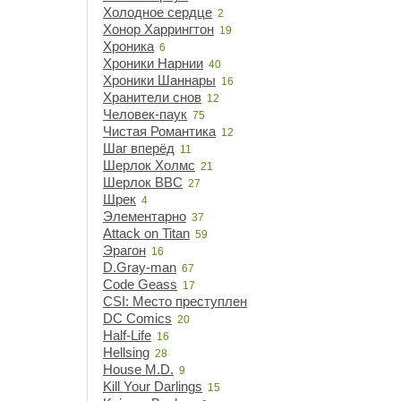
Холодное сердце
2
Хонор Харрингтон
19
Хроника
6
Хроники Нарнии
40
Хроники Шаннары
16
Хранители снов
12
Человек-паук
75
Чистая Романтика
12
Шаг вперёд
11
Шерлок Холмс
21
Шерлок BBC
27
Шрек
4
Элементарно
37
Attack on Titan
59
Эрагон
16
D.Gray-man
67
Code Geass
17
CSI: Место преступления
15
DC Comics
20
Half-Life
16
Hellsing
28
House M.D.
9
Kill Your Darlings
15