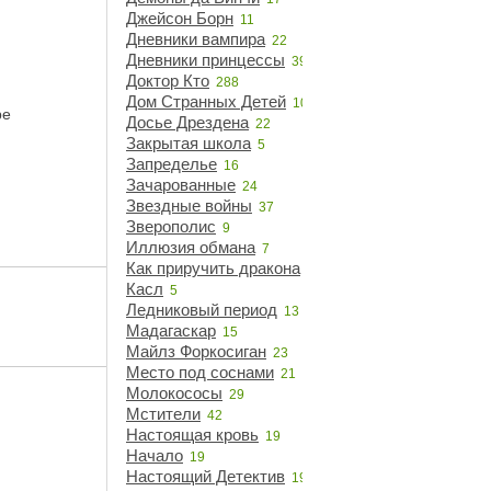
Джейсон Борн
11
Дневники вампира
22
Дневники принцессы
39
Доктор Кто
288
Дом Странных Детей
10
ре
Досье Дрездена
22
Закрытая школа
5
Запределье
16
Зачарованные
24
Звездные войны
37
Зверополис
9
Иллюзия обмана
7
Как приручить дракона
14
Касл
5
Ледниковый период
13
Мадагаскар
15
Майлз Форкосиган
23
Место под соснами
21
Молокососы
29
Мстители
42
Настоящая кровь
19
Начало
19
Настоящий Детектив
19