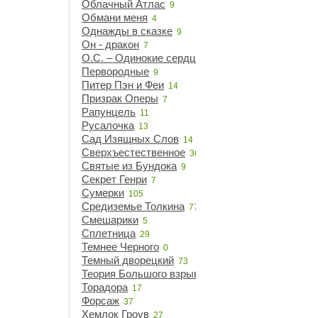
Облачный Атлас
9
Обмани меня
4
Однажды в сказке
9
Он - дракон
7
О.С. – Одинокие сердца
21
Первородные
9
Питер Пэн и Феи
14
Призрак Оперы
7
Рапунцель
11
Русалочка
13
Сад Изящных Слов
14
Сверхъестественное
36
Святые из Бундока
9
Секрет Генри
7
Сумерки
105
Средиземье Толкина
77
Смешарики
5
Сплетница
29
Темнее Черного
0
Темный дворецкий
73
Теория Большого взрыва
14
Торадора
17
Форсаж
37
Хемлок Гроув
27