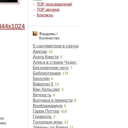
-
TOP пользователей
-
TOP авторов
-
Контакты
344x1024
Фандомы /
Количество
5 сантиметров в секунду
5
Аватар
16
Агата Кристи
5
Алиса в стране Чудес
18
Бесконечное лето
7
Библиотекари
174
Бруклин
6
Вавилон 5
12
Ван Хельсинг
3
Вечность
6
Волчица и пряности
6
Воображариум
6
Гарри Поттер
418
Годвилль
2
60)
Голодные игры
21
480)
Демоны да Винчи
17