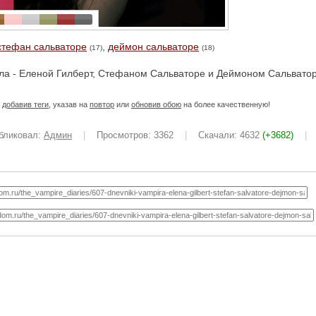
стефан сальваторе
,
деймон сальваторе
(17)
(18)
ла - Еленой Гилберт, Стефаном Сальваторе и Деймоном Сальвато
е
добавив теги
, указав на
повтор
или
обновив обою
на более качественную!
бликовал:
Админ
|
Просмотров: 3362
|
Скачали: 4632
(+3682)
|