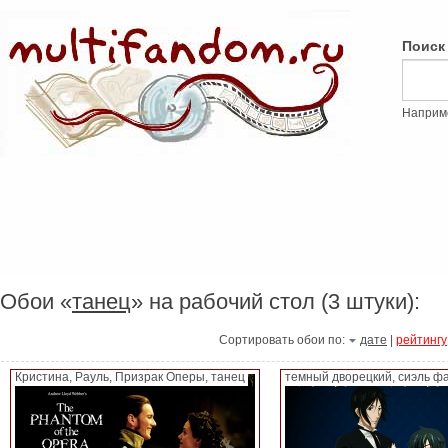
Поиск
Наприм
Обои «
танец
» на рабочий стол (3 штуки):
Сортировать обои по:
дате
|
рейтингу
Кристина, Рауль, Призрак Оперы, танец
темный дворецкий, сиэль ф