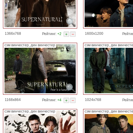
1366x768
1600x1200
Рейтинг:
+2
Рейти
сэм винчестер, дин винчестер
сэм винчестер, дин винчест
1168x864
1024x768
Рейтинг:
+4
Рейти
сэм винчестер, дин винчестер
сэм винчестер, дин винчест