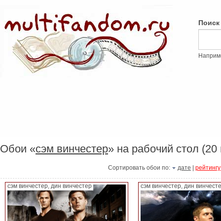
Поиск
Наприм
Обои «
сэм винчестер
» на рабочий стол (20 
Сортировать обои по:
дате
|
рейтингу
сэм винчестер, дин винчестер
сэм винчестер, дин винчест