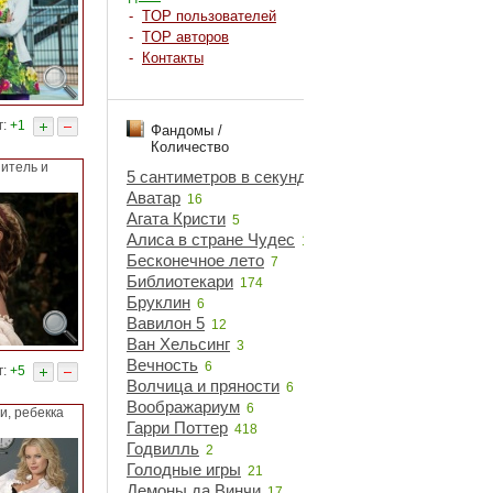
-
TOP пользователей
-
TOP авторов
-
Контакты
г:
+1
Фандомы /
Количество
нитель и
5 сантиметров в секунду
5
Аватар
16
Агата Кристи
5
Алиса в стране Чудес
18
Бесконечное лето
7
Библиотекари
174
Бруклин
6
Вавилон 5
12
Ван Хельсинг
3
Вечность
6
г:
+5
Волчица и пряности
6
Воображариум
6
и, ребекка
Гарри Поттер
418
Годвилль
2
Голодные игры
21
Демоны да Винчи
17