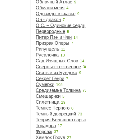
Облачный Атлас
9
Обмани меня
4
Однажды в сказке
9
Он - дракон
7
О.С. – Одинокие сердца
21
Первородные
9
Питер Пэн и Феи
14
Призрак Оперы
7
Рапунцель
11
Русалочка
13
Сад Изящных Слов
14
Сверхъестественное
36
Святые из Бундока
9
Секрет Генри
7
Сумерки
105
Средиземье Толкина
77
Смешарики
5
Сплетница
29
Темнее Черного
0
Темный дворецкий
73
Теория Большого взрыва
14
Торадора
17
Форсаж
37
Хемлок Гроув
27