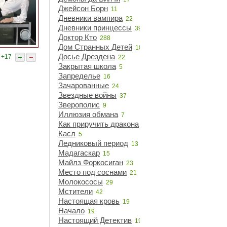
Джейсон Борн
11
Дневники вампира
22
Дневники принцессы
39
Доктор Кто
288
Дом Странных Детей
10
Досье Дрездена
:
+17
22
Закрытая школа
5
Запределье
16
Зачарованные
24
Звездные войны
37
Зверополис
9
Иллюзия обмана
7
Как приручить дракона
14
Касл
5
Ледниковый период
13
Мадагаскар
15
Майлз Форкосиган
23
Место под соснами
21
Молокососы
29
Мстители
42
Настоящая кровь
19
Начало
19
Настоящий Детектив
19