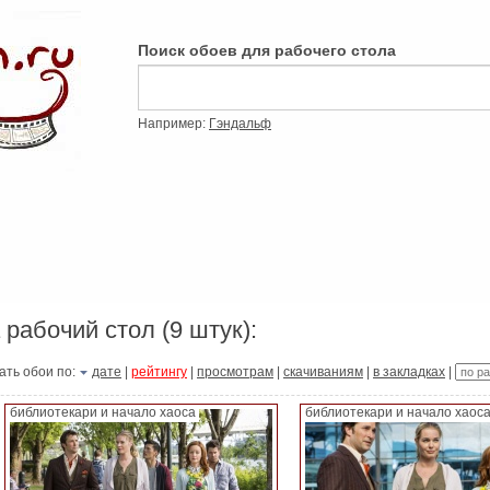
Поиск обоев для рабочего стола
Например:
Гэндальф
 рабочий стол (9 штук):
ать обои по:
дате
|
рейтингу
|
просмотрам
|
скачиваниям
|
в закладках
|
библиотекари и начало хаоса
библиотекари и начало хаос