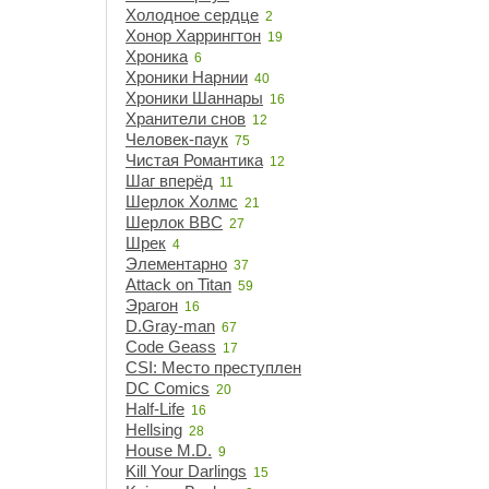
Холодное сердце
2
Хонор Харрингтон
19
Хроника
6
Хроники Нарнии
40
Хроники Шаннары
16
Хранители снов
12
Человек-паук
75
Чистая Романтика
12
Шаг вперёд
11
Шерлок Холмс
21
Шерлок BBC
27
Шрек
4
Элементарно
37
Attack on Titan
59
Эрагон
16
D.Gray-man
67
Code Geass
17
CSI: Место преступления
15
DC Comics
20
Half-Life
16
Hellsing
28
House M.D.
9
Kill Your Darlings
15