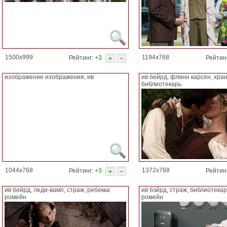
1500x999
1194x768
Рейтинг:
+3
Рейтин
изображение изображения, ив
ив бейрд, флинн карсен, хра
библиотекарь
1044x768
1372x768
Рейтинг:
+3
Рейтин
ив бейрд, леди-вамп, страж, ребекка
ив бэйрд, страж, библиотекар
ромейн
ромейн