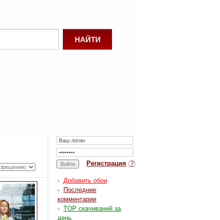
Регистрация
(
?
)
-
Добавить обои
а
-
Последние
комментарии
-
TOP скачиваний за
день