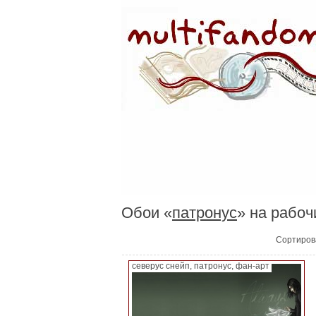
Обои «
патронус
» на рабоч
Сортиров
северус снейп, патронус, фан-арт