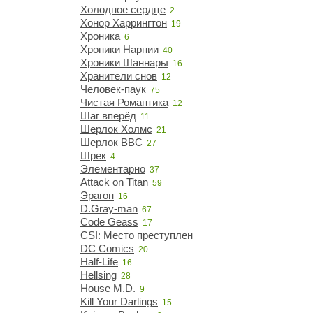
Холодное сердце
2
Хонор Харрингтон
19
Хроника
6
Хроники Нарнии
40
Хроники Шаннары
16
Хранители снов
12
Человек-паук
75
Чистая Романтика
12
Шаг вперёд
11
Шерлок Холмс
21
Шерлок BBC
27
Шрек
4
Элементарно
37
Attack on Titan
59
Эрагон
16
D.Gray-man
67
Code Geass
17
CSI: Место преступления
15
DC Comics
20
Half-Life
16
Hellsing
28
House M.D.
9
Kill Your Darlings
15