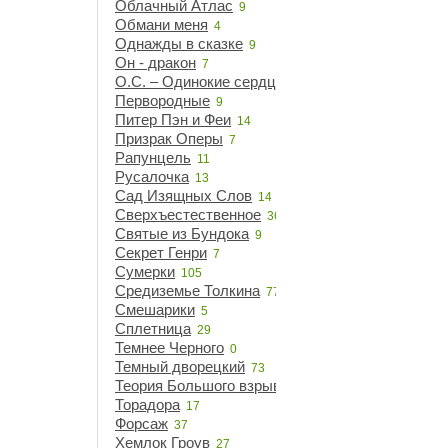
Облачный Атлас
9
Обмани меня
4
Однажды в сказке
9
Он - дракон
7
О.С. – Одинокие сердца
21
Первородные
9
Питер Пэн и Феи
14
Призрак Оперы
7
Рапунцель
11
Русалочка
13
Сад Изящных Слов
14
Сверхъестественное
36
Святые из Бундока
9
Секрет Генри
7
Сумерки
105
Средиземье Толкина
77
Смешарики
5
Сплетница
29
Темнее Черного
0
Темный дворецкий
73
Теория Большого взрыва
14
Торадора
17
Форсаж
37
Хемлок Гроув
27