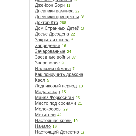
Джейсон Борн
11
Дневники вампира
22
Дневники принцессы
39
Доктор Кто
288
Дом Странных Детей
10
Досье Дрездена
22
Закрытая школа
5
Запределье
16
Зачарованные
24
Звездные войны
37
Зверополис
9
Иллюзия обмана
7
Как приручить дракона
14
Касл
5
Ледниковый период
13
Мадагаскар
15
Майлз Форкосиган
23
Место под соснами
21
Молокососы
29
Мстители
42
Настоящая кровь
19
Начало
19
Настоящий Детектив
19