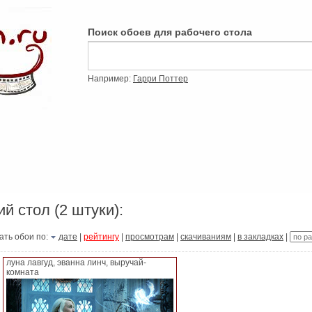
Поиск обоев для рабочего стола
Например:
Гарри Поттер
ий стол (2 штуки):
ать обои по:
дате
|
рейтингу
|
просмотрам
|
скачиваниям
|
в закладках
|
луна лавгуд, эванна линч, выручай-
комната