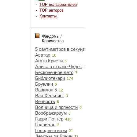
-
TOP пользователей
-
TOP авторов
-
Контакты
Фандомы /
Количество
5 сантиметров в секунду
5
Аватар
16
Агата Кристи
5
Алиса в стране Чудес
18
Бесконечное лето
7
Библиотекари
174
Бруклин
6
Вавилон 5
12
Ван Хельсинг
3
Вечность
6
Волчица и пряности
6
Воображариум
6
Гарри Поттер
418
Годвилль
2
Голодные игры
21
Демоны да Винчи
17