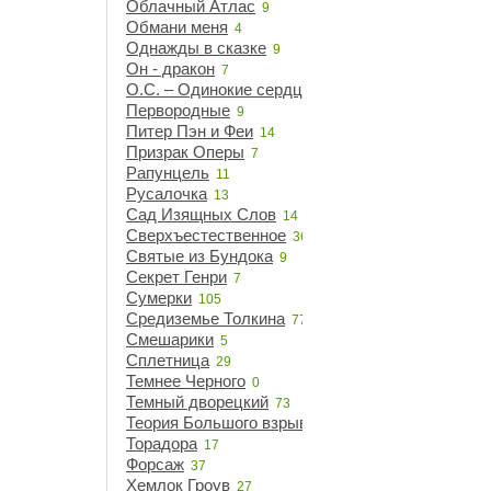
Облачный Атлас
9
Обмани меня
4
Однажды в сказке
9
Он - дракон
7
О.С. – Одинокие сердца
21
Первородные
9
Питер Пэн и Феи
14
Призрак Оперы
7
Рапунцель
11
Русалочка
13
Сад Изящных Слов
14
Сверхъестественное
36
Святые из Бундока
9
Секрет Генри
7
Сумерки
105
Средиземье Толкина
77
Смешарики
5
Сплетница
29
Темнее Черного
0
Темный дворецкий
73
Теория Большого взрыва
14
Торадора
17
Форсаж
37
Хемлок Гроув
27