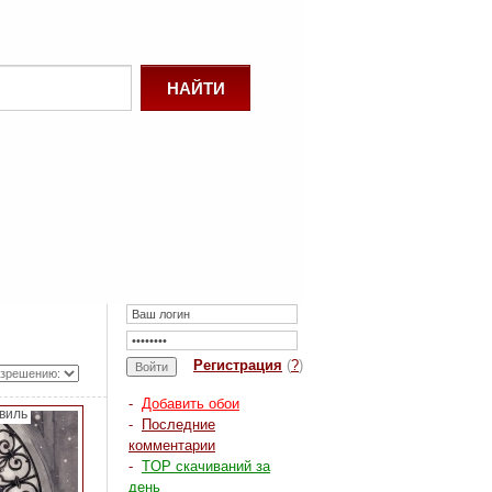
Регистрация
(
?
)
-
Добавить обои
виль
-
Последние
комментарии
-
TOP скачиваний за
день