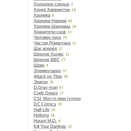
Холодное сердце
2
Хонор Харрингтон
19
Хроника
6
Хроники Нарнии
40
Хроники Шаннары
16
Хранители снов
12
Человек-паук
75
Чистая Романтика
12
Шаг вперёд
11
Шерлок Холмс
21
Шерлок BBC
27
Шрек
4
Элементарно
37
Attack on Titan
59
Эрагон
16
D.Gray-man
67
Code Geass
17
CSI: Место преступления
15
DC Comics
20
Half-Life
16
Hellsing
28
House M.D.
9
Kill Your Darlings
15