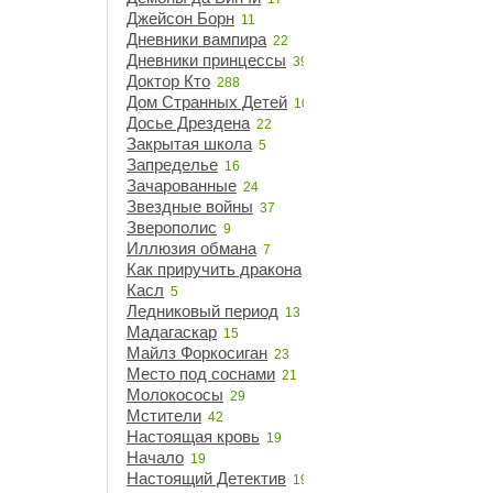
Джейсон Борн
11
Дневники вампира
22
Дневники принцессы
39
Доктор Кто
288
Дом Странных Детей
10
Досье Дрездена
22
Закрытая школа
5
Запределье
16
Зачарованные
24
Звездные войны
37
Зверополис
9
Иллюзия обмана
7
Как приручить дракона
14
Касл
5
Ледниковый период
13
Мадагаскар
15
Майлз Форкосиган
23
Место под соснами
21
Молокососы
29
Мстители
42
Настоящая кровь
19
Начало
19
Настоящий Детектив
19