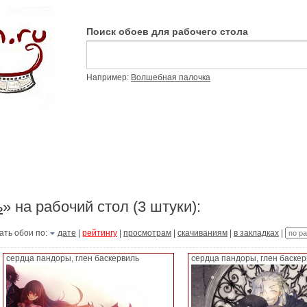
Поиск обоев для рабочего стола
Например:
Волшебная палочка
ь
» на рабочий стол (3 штуки):
ать обои по:
дате
|
рейтингу
|
просмотрам
|
скачиваниям
|
в закладках
|
сердца пандоры, глен баскервиль
сердца пандоры, глен баскер