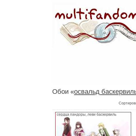
Обои «
освальд баскервил
Сортиров
сердца пандоры, леви баскервиль