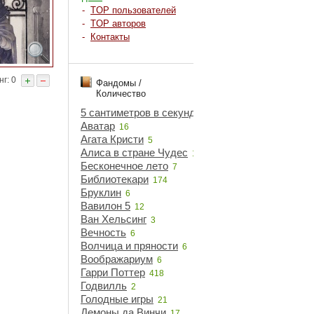
-
TOP пользователей
-
TOP авторов
-
Контакты
г: 0
Фандомы /
Количество
5 сантиметров в секунду
5
Аватар
16
Агата Кристи
5
Алиса в стране Чудес
18
Бесконечное лето
7
Библиотекари
174
Бруклин
6
Вавилон 5
12
Ван Хельсинг
3
Вечность
6
Волчица и пряности
6
Воображариум
6
Гарри Поттер
418
Годвилль
2
Голодные игры
21
Демоны да Винчи
17