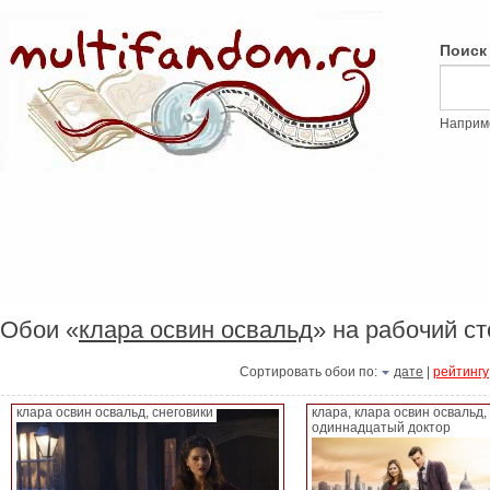
Поиск
Наприм
Обои «
клара освин освальд
» на рабочий ст
Сортировать обои по:
дате
|
рейтингу
клара освин освальд, снеговики
клара, клара освин освальд,
одиннадцатый доктор