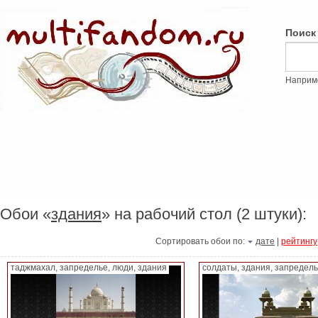
Поиск
Наприм
Обои «
здания
» на рабочий стол (2 штуки):
Сортировать обои по:
дате
|
рейтингу
таджмахал, запределье, люди, здания
солдаты, здания, запредел