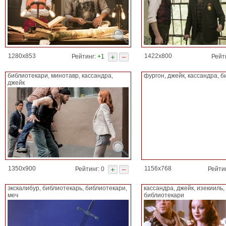
1280x853
1422x800
Рейтинг:
+1
Рейти
библиотекари, минотавр, кассандра,
фургон, джейк, кассандра, 
джейк
1350x900
1156x768
Рейтинг: 0
Рейти
экскалибур, библиотекарь, библиотекари,
кассандра, джейк, изекииль,
меч
библиотекари