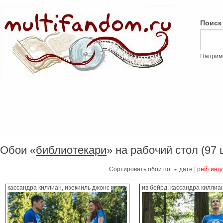
Поиск
Наприм
Обои «
библиотекари
» на рабочий стол (97 
Сортировать обои по:
дате
|
рейтингу
кассандра киллиан, изекииль джонс
ив бейрд, кассандра киллиа