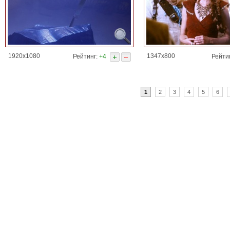
1920x1080
1347x800
Рейтинг:
+4
Рейти
1
2
3
4
5
6