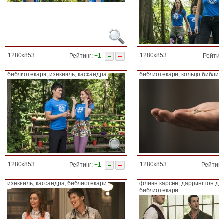
1280x853
1280x853
Рейтинг:
+1
Рейти
библиотекари, изекииль, кассандра
библиотекари, кольцо библ
1280x853
1280x853
Рейтинг:
+1
Рейти
изекииль, кассандра, библиотекари
флинн карсен, даррингтон д
библиотекари