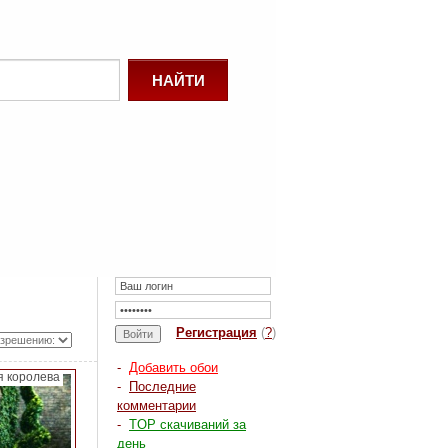
Регистрация
(
?
)
-
Добавить обои
я королева
-
Последние
комментарии
-
TOP скачиваний за
день