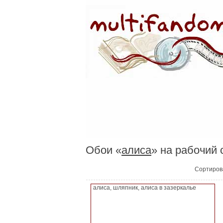
Обои «
алиса
» на рабочий 
Сортиров
алиса, шляпник, алиса в зазеркалье