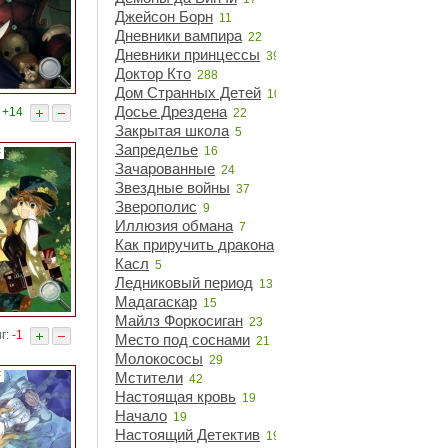
Джейсон Борн
11
Дневники вампира
22
Дневники принцессы
39
Доктор Кто
288
Дом Странных Детей
10
Досье Дрездена
:
+14
22
Закрытая школа
5
Запределье
с
16
Зачарованные
24
Звездные войны
37
Зверополис
9
Иллюзия обмана
7
Как приручить дракона
14
Касл
5
Ледниковый период
13
Мадагаскар
15
Майлз Форкосиган
23
г:
-1
Место под соснами
21
Молокососы
29
с
Мстители
42
Настоящая кровь
19
Начало
19
Настоящий Детектив
19