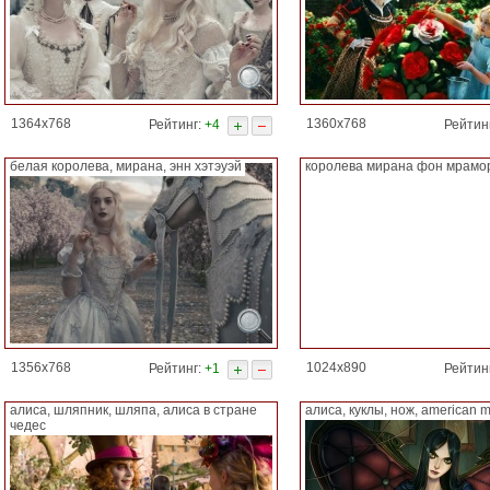
1364x768
1360x768
Рейтинг:
+4
Рейтин
белая королева, мирана, энн хэтэуэй
королева мирана фон мрамо
1356x768
1024x890
Рейтинг:
+1
Рейтин
алиса, шляпник, шляпа, алиса в стране
алиса, куклы, нож, american m
чедес