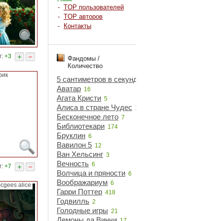
-
TOP пользователей
-
TOP авторов
-
Контакты
г:
+3
Фандомы /
Количество
рик
5 сантиметров в секунду
5
Аватар
16
Агата Кристи
5
Алиса в стране Чудес
18
Бесконечное лето
7
Библиотекари
174
Бруклин
6
Вавилон 5
12
Ван Хельсинг
3
Вечность
6
г:
+7
Волчица и пряности
6
Воображариум
6
cgees alice
Гарри Поттер
418
Годвилль
2
Голодные игры
21
Демоны да Винчи
17