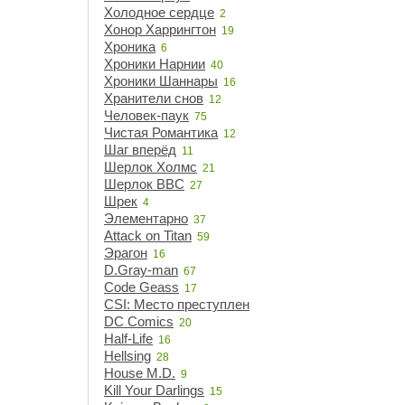
Холодное сердце
2
Хонор Харрингтон
19
Хроника
6
Хроники Нарнии
40
Хроники Шаннары
16
Хранители снов
12
Человек-паук
75
Чистая Романтика
12
Шаг вперёд
11
Шерлок Холмс
21
Шерлок BBC
27
Шрек
4
Элементарно
37
Attack on Titan
59
Эрагон
16
D.Gray-man
67
Code Geass
17
CSI: Место преступления
15
DC Comics
20
Half-Life
16
Hellsing
28
House M.D.
9
Kill Your Darlings
15