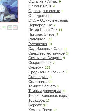
Облачный Атлас
9
Обмани меня
4
Однажды в сказке
9
Он - дракон
7
О.С. – Одинокие сердца
21
Первородные
9
г:
+3
Питер Пэн и Феи
14
Призрак Оперы
7
Рапунцель
11
Русалочка
13
Сад Изящных Слов
14
Сверхъестественное
36
Святые из Бундока
9
Секрет Генри
7
Сумерки
105
Средиземье Толкина
77
Смешарики
5
Сплетница
29
Темнее Черного
0
Темный дворецкий
73
Теория Большого взрыва
14
Торадора
17
Форсаж
37
Хемлок Гроув
27