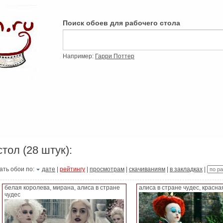
Поиск обоев для рабочего стола
Например:
Гарри Поттер
стол (28 штук):
ать обои по:
дате
|
рейтингу
|
просмотрам
|
скачиваниям
|
в закладках
|
белая королева, мирана, алиса в стране
алиса в стране чудес, красна
чудес