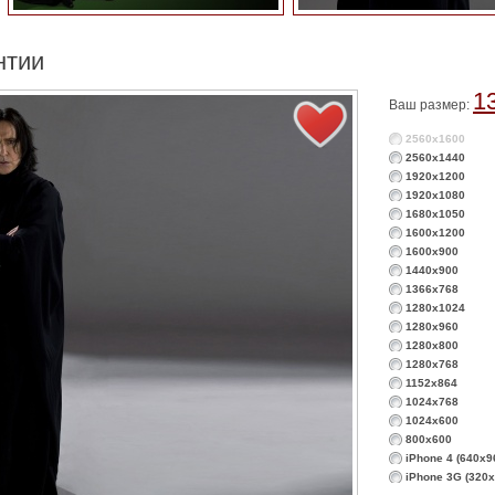
нтии
1
Ваш размер:
2560x1600
2560x1440
1920x1200
1920x1080
1680x1050
1600x1200
1600x900
1440x900
1366x768
1280x1024
1280x960
1280x800
1280x768
1152x864
1024x768
1024x600
800x600
iPhone 4 (640x9
iPhone 3G (320x