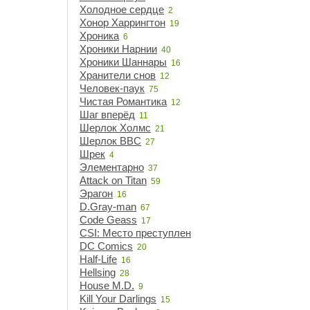
Холодное сердце
2
Хонор Харрингтон
19
Хроника
6
Хроники Нарнии
40
Хроники Шаннары
16
Хранители снов
12
Человек-паук
75
Чистая Романтика
12
Шаг вперёд
11
Шерлок Холмс
21
Шерлок BBC
27
Шрек
4
Элементарно
37
Attack on Titan
59
Эрагон
16
D.Gray-man
67
Code Geass
17
CSI: Место преступления
15
DC Comics
20
Half-Life
16
Hellsing
28
House M.D.
9
Kill Your Darlings
15