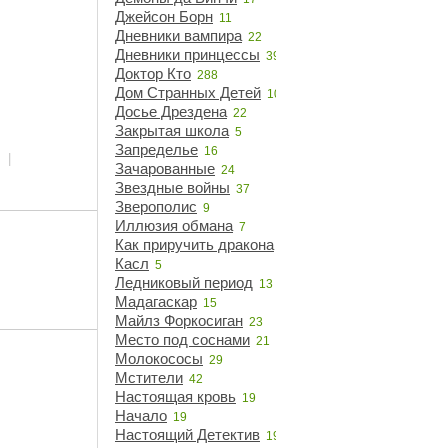
Джейсон Борн
11
Дневники вампира
22
Дневники принцессы
39
Доктор Кто
288
Дом Странных Детей
10
Досье Дрездена
22
Закрытая школа
5
Запределье
16
|
Зачарованные
24
Звездные войны
37
Зверополис
9
Иллюзия обмана
7
Как приручить дракона
14
Касл
5
Ледниковый период
13
Мадагаскар
15
Майлз Форкосиган
23
Место под соснами
21
Молокососы
29
Мстители
42
Настоящая кровь
19
Начало
19
Настоящий Детектив
19