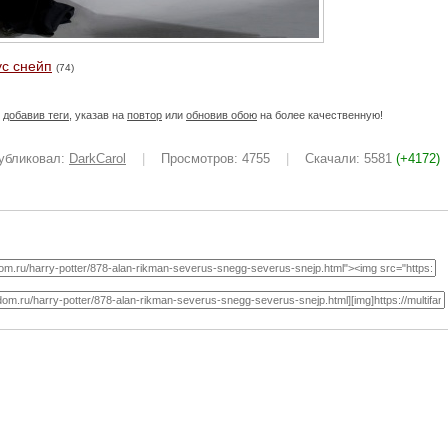
ус снейп
(74)
е
добавив теги
, указав на
повтор
или
обновив обою
на более качественную!
убликовал:
DarkCarol
|
Просмотров: 4755
|
Скачали: 5581
(+4172)