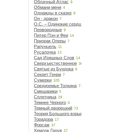
Облачный Атлас
9
Обмани меня
4
Однажды в сказке
9
Он - дракон
7
О.С. – Одинокие сердца
21
Первородные
9
Питер Пэн и Феи
14
Призрак Оперы
7
Рапунцель
11
Русалочка
13
Сад Изящных Слов
14
Сверхъестественное
36
Святые из Бундока
9
Секрет Генри
7
Сумерки
105
Средиземье Толкина
77
Смешарики
5
Сплетница
29
Темнее Черного
0
Темный дворецкий
73
Теория Большого взрыва
14
Торадора
17
Форсаж
37
Хемлок Гроув
27