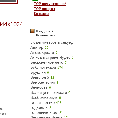
-
TOP пользователей
-
TOP авторов
-
Контакты
344x1024
Фандомы /
Количество
5 сантиметров в секунду
5
Аватар
16
Агата Кристи
5
Алиса в стране Чудес
18
Бесконечное лето
7
Библиотекари
174
Бруклин
6
Вавилон 5
12
Ван Хельсинг
3
Вечность
6
Волчица и пряности
6
Воображариум
6
Гарри Поттер
418
Годвилль
2
60)
Голодные игры
21
480)
Демоны да Винчи
17