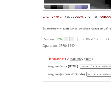
алан рикман
,
северус снегг
,
север
(63)
(38)
Вы можете улучшить качество обоев на нашем сайт
Рейтинг:
+26
|
06.06.2015
|
Оп
Оригинал:
2560x1440
В закладках у:
n001mary
/
tbird
/
Код для блога
(HTML):
Код для форума
(BBcode):