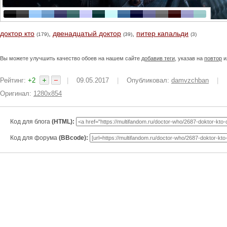
доктор кто
,
двенадцатый доктор
,
питер капальди
(179)
(39)
(3)
Вы можете улучшить качество обоев на нашем сайте
добавив теги
, указав на
повтор
и
Рейтинг:
+2
|
09.05.2017
|
Опубликовал:
damvzchban
|
Оригинал:
1280x854
Код для блога
(HTML):
Код для форума
(BBcode):