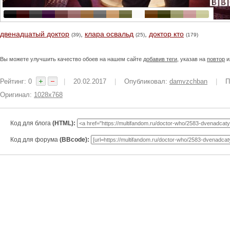
двенадцатый доктор
,
клара освальд
,
доктор кто
(39)
(25)
(179)
Вы можете улучшить качество обоев на нашем сайте
добавив теги
, указав на
повтор
и
Рейтинг: 0
|
20.02.2017
|
Опубликовал:
damvzchban
|
П
Оригинал:
1028x768
Код для блога
(HTML):
Код для форума
(BBcode):