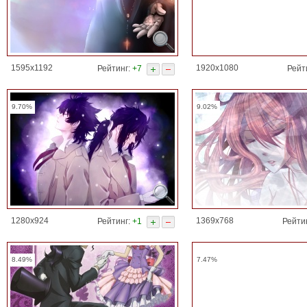
1595x1192
1920x1080
Рейтинг:
+7
Рейти
9.70%
9.02%
1280x924
1369x768
Рейтинг:
+1
Рейти
8.49%
7.47%